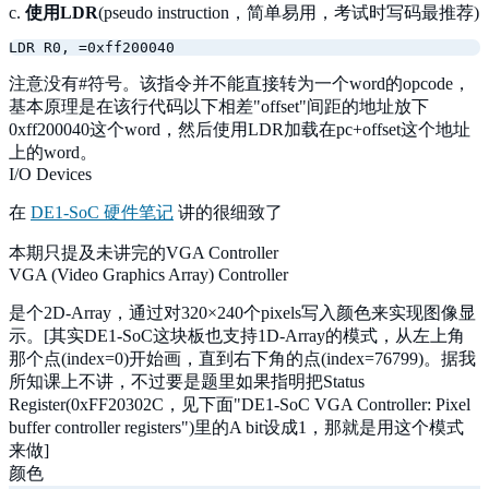
c.
使用LDR
(pseudo instruction，简单易用，考试时写码最推荐)
注意没有#符号。该指令并不能直接转为一个word的opcode，
基本原理是在该行代码以下相差"offset"间距的地址放下
0xff200040这个word，然后使用LDR加载在pc+offset这个地址
上的word。
I/O Devices
在
DE1-SoC 硬件笔记
讲的很细致了
本期只提及未讲完的VGA Controller
VGA (Video Graphics Array) Controller
是个2D-Array，通过对320×240个pixels写入颜色来实现图像显
示。[其实DE1-SoC这块板也支持1D-Array的模式，从左上角
那个点(index=0)开始画，直到右下角的点(index=76799)。据我
所知课上不讲，不过要是题里如果指明把Status
Register(0xFF20302C，见下面"DE1-SoC VGA Controller: Pixel
buffer controller registers")里的A bit设成1，那就是用这个模式
来做]
颜色