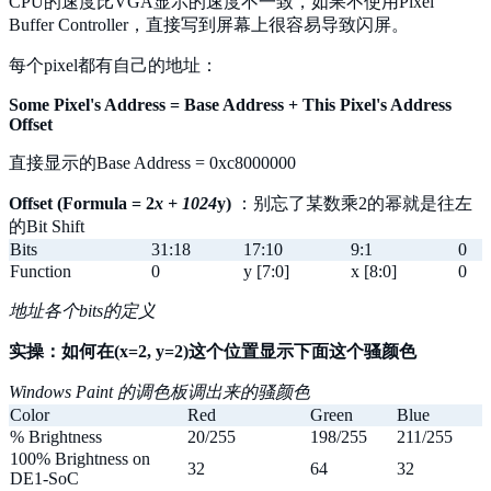
CPU的速度比VGA显示的速度不一致，如果不使用Pixel
Buffer Controller，直接写到屏幕上很容易导致闪屏。
每个pixel都有自己的地址：
Some Pixel's Address = Base Address + This Pixel's Address
Offset
直接显示的Base Address = 0xc8000000
Offset (Formula = 2
x + 1024
y)
：别忘了某数乘2的幂就是往左
的Bit Shift
Bits
31:18
17:10
9:1
0
Function
0
y [7:0]
x [8:0]
0
地址各个bits的定义
实操：如何在(x=2, y=2)这个位置显示下面这个骚颜色
Windows Paint 的调色板调出来的骚颜色
Color
Red
Green
Blue
% Brightness
20/255
198/255
211/255
100% Brightness on
32
64
32
DE1-SoC