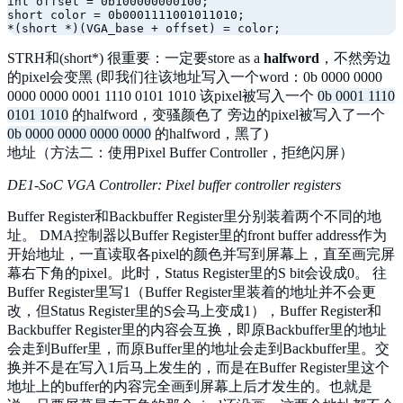
int
 offset = 
0b100000000100
short
 color = 
0b0001111001011010
;

*(
short
STRH和(short*) 很重要：一定要store as a
halfword
，不然旁边
的pixel会变黑 (即我们往该地址写入一个word：0b 0000 0000
0000 0000 0001 1110 0101 1010 该pixel被写入一个
0b 0001 1110
0101 1010
的halfword，变骚颜色了 旁边的pixel被写入了一个
0b 0000 0000 0000 0000
的halfword，黑了)
地址（方法二：使用Pixel Buffer Controller，拒绝闪屏）
DE1-SoC VGA Controller: Pixel buffer controller registers
Buffer Register和Backbuffer Register里分别装着两个不同的地
址。 DMA控制器以Buffer Register里的front buffer address作为
开始地址，一直读取各pixel的颜色并写到屏幕上，直至画完屏
幕右下角的pixel。此时，Status Register里的S bit会设成0。 往
Buffer Register里写1（Buffer Register里装着的地址并不会更
改，但Status Register里的S会马上变成1），Buffer Register和
Backbuffer Register里的内容会互换，即原Backbuffer里的地址
会走到Buffer里，而原Buffer里的地址会走到Backbuffer里。交
换并不是在写入1后马上发生的，而是在Buffer Register里这个
地址上的buffer的内容完全画到屏幕上后才发生的。也就是