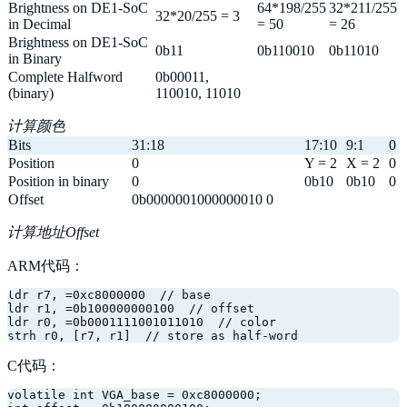
Brightness on DE1-SoC
64*198/255
32*211/255
32*20/255 = 3
in Decimal
= 50
= 26
Brightness on DE1-SoC
0b11
0b110010
0b11010
in Binary
Complete Halfword
0b00011,
(binary)
110010, 11010
计算颜色
Bits
31:18
17:10
9:1
0
Position
0
Y = 2
X = 2
0
Position in binary
0
0b10
0b10
0
Offset
0b0000001000000010 0
计算地址Offset
ARM代码：
ldr r7, =0xc8000000  // base

ldr r1, =0b100000000100  // offset

ldr r0, =0b0001111001011010  // color

C代码：
volatile
int
 VGA_base = 
0xc8000000