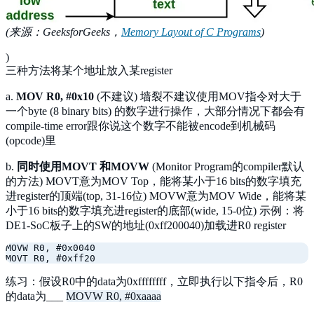
(来源：GeeksforGeeks，
Memory Layout of C Programs
)
)
三种方法将某个地址放入某register
a.
MOV R0, #0x10
(不建议) 墙裂不建议使用MOV指令对大于
一个byte (8 binary bits) 的数字进行操作，大部分情况下都会有
compile-time error跟你说这个数字不能被encode到机械码
(opcode)里
b.
同时使用MOVT 和MOVW
(Monitor Program的compiler默认
的方法) MOVT意为MOV Top，能将某小于16 bits的数字填充
进register的顶端(top, 31-16位) MOVW意为MOV Wide，能将某
小于16 bits的数字填充进register的底部(wide, 15-0位) 示例：将
DE1-SoC板子上的SW的地址(0xff200040)加载进R0 register
MOVW R0, #0x0040

练习：假设R0中的data为0xffffffff，立即执行以下指令后，R0
的data为___
MOVW R0, #0xaaaa