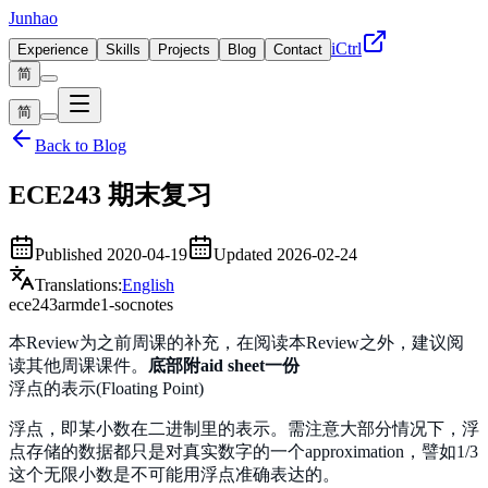
Junhao
iCtrl
Experience
Skills
Projects
Blog
Contact
简
简
Back to Blog
ECE243 期末复习
Published
2020-04-19
Updated
2026-02-24
Translations
:
English
ece243
arm
de1-soc
notes
本Review为之前周课的补充，在阅读本Review之外，建议阅
读其他周课课件。
底部附aid sheet一份
浮点的表示(Floating Point)
浮点，即某小数在二进制里的表示。需注意大部分情况下，浮
点存储的数据都只是对真实数字的一个approximation，譬如1/3
这个无限小数是不可能用浮点准确表达的。